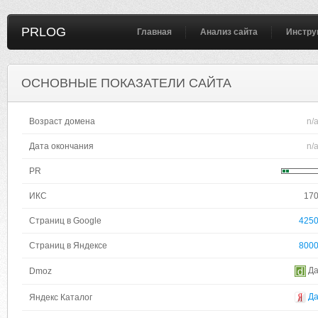
PRLOG
Главная
Анализ сайта
Инстру
ОСНОВНЫЕ ПОКАЗАТЕЛИ САЙТА
Возраст домена
n/
Дата окончания
n/
PR
ИКС
17
Страниц в Google
425
Страниц в Яндексе
800
Д
Dmoz
Д
Яндекс Каталог