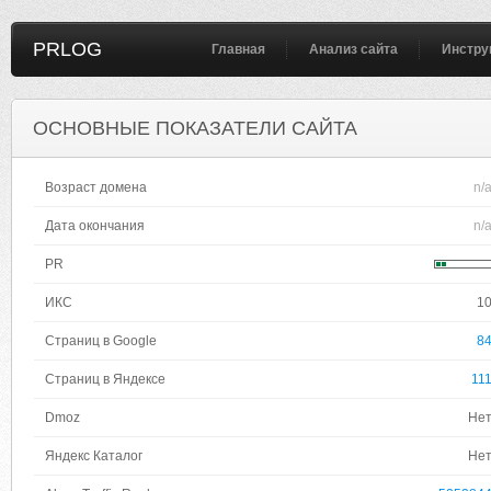
PRLOG
Главная
Анализ сайта
Инстру
ОСНОВНЫЕ ПОКАЗАТЕЛИ САЙТА
Возраст домена
n/
Дата окончания
n/
PR
ИКС
1
Страниц в Google
8
Страниц в Яндексе
11
Dmoz
Не
Яндекс Каталог
Не