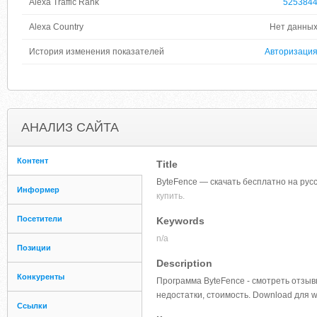
Alexa Traffic Rank
525384
Alexa Country
Нет данны
История изменения показателей
Авторизаци
АНАЛИЗ САЙТА
Контент
Title
ByteFence — скачать бесплатно на русс
Информер
купить.
Посетители
Keywords
n/a
Позиции
Description
Конкуренты
Программа ByteFence - смотреть отзыв
недостатки, стоимость. Download для 
Ссылки