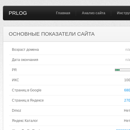
PRLOG
Главная
Анализ сайта
Инстру
ОСНОВНЫЕ ПОКАЗАТЕЛИ САЙТА
Возраст домена
n/
Дата окончания
n/
PR
ИКС
10
Страниц в Google
68
Страниц в Яндексе
27
Dmoz
Не
Яндекс Каталог
Не