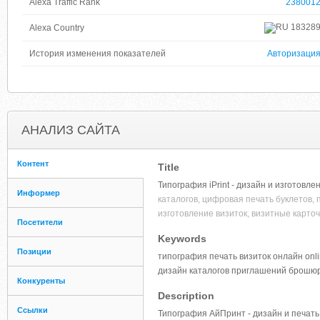
Alexa Traffic Rank
238001
18328
Alexa Country
История изменения показателей
Авторизаци
АНАЛИЗ САЙТА
Контент
Title
Типография iPrint - дизайн и изготовле
Информер
каталогов, цифровая печать буклетов, 
изготовление визиток, визитные карточ
Посетители
Keywords
Позиции
типография печать визиток онлайн onl
дизайн каталогов приглашений брошюр
Конкуренты
Description
Ссылки
Типография АйПринт - дизайн и печать: