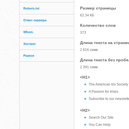
Размер страницы
Robots.txt
62.34 КБ
Ответ сервера
Количество слов
Whois
373
Длина текста на страни
Хостинг
2 816 симв.
Разное
Длина текста без проб
2 391 симв.
<H1>
The American Iris Society
A Passion for Irises
Subscribe to our newslett
<H2>
Search Our Site
You Can Help