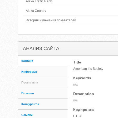
Alexa Traffic Rank
Alexa Country
История изменения показателей
АНАЛИЗ САЙТА
Контент
Title
American Iris Society
Информер
Keywords
Посетители
n/a
Позиции
Description
n/a
Конкуренты
Кодировка
Ссылки
UTF-8