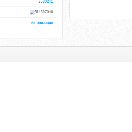
2530241
567046
Авторизация