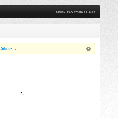
Связь
|
Регистрация
|
Вход
.
Обновить