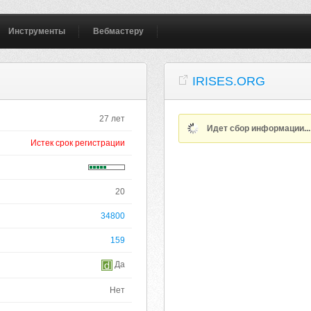
Инструменты
Вебмастеру
IRISES.ORG
27 лет
Идет сбор информации..
Истек срок регистрации
20
34800
159
Да
Нет