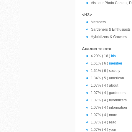
Visit our Photo Contest, 
<H3>
Members
Gardeners & Enthusiasts
Hybridizers & Growers
Анализ текста
4.29% ( 16 )
iris
1.61% ( 6 )
member
1.61% ( 6 ) society
1.34% ( 5 ) american
1.07% ( 4 ) about
1.07% ( 4 ) gardeners
1.07% ( 4 ) hybridizers
1.07% ( 4 ) information
1.07% ( 4 ) more
1.07% ( 4 ) read
1.07% ( 4 ) your