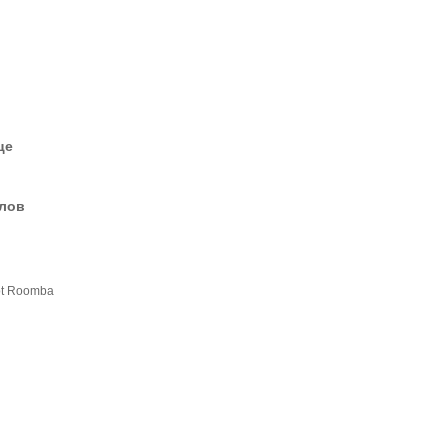
це
елов
ot Roomba