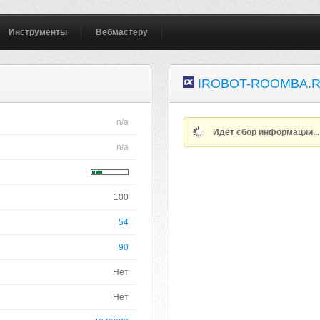
Инструменты
Вебмастеру
IROBOT-ROOMBA.
n/a
Идет сбор информации..
n/a
100
54
90
Нет
Нет