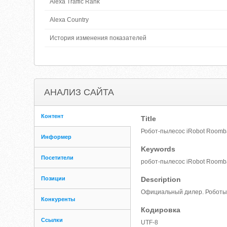
Alexa Traffic Rank
Alexa Country
История изменения показателей
АНАЛИЗ САЙТА
Контент
Title
Робот-пылесос iRobot Roomb
Информер
Keywords
Посетители
робот-пылесос iRobot Roomb
Позиции
Description
Официальный дилер. Роботы-п
Конкуренты
Кодировка
Ссылки
UTF-8