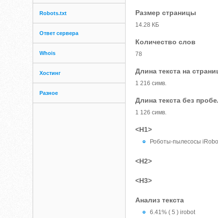
Размер страницы
Robots.txt
14.28 КБ
Ответ сервера
Количество слов
Whois
78
Длина текста на страни
Хостинг
1 216 симв.
Разное
Длина текста без проб
1 126 симв.
<H1>
Роботы-пылесосы iRob
<H2>
<H3>
Анализ текста
6.41% ( 5 ) irobot