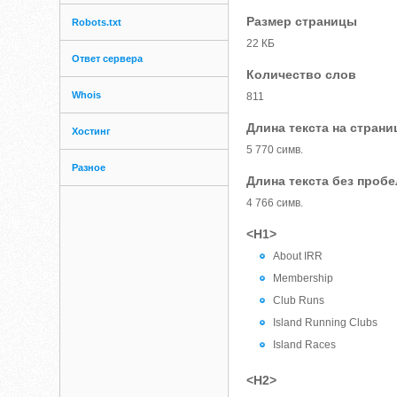
Размер страницы
Robots.txt
22 КБ
Ответ сервера
Количество слов
Whois
811
Длина текста на страни
Хостинг
5 770 симв.
Разное
Длина текста без проб
4 766 симв.
<H1>
About IRR
Membership
Club Runs
Island Running Clubs
Island Races
<H2>