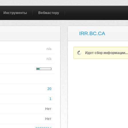
Инструменты
Вебмастеру
IRR.BC.CA
n/a
Идет сбор информации..
n/a
20
1
Нет
Нет