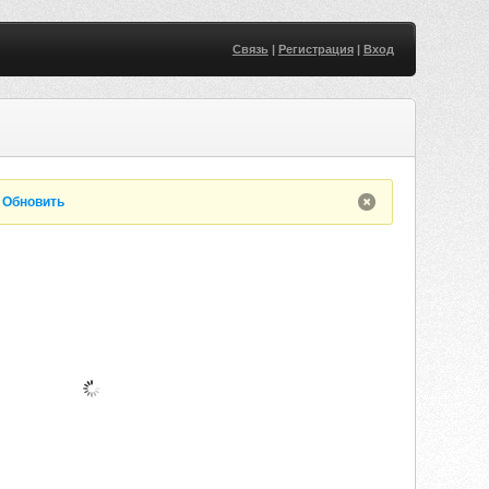
Связь
|
Регистрация
|
Вход
.
Обновить