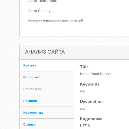
Alexa Traffic Rank
Alexa Country
История изменения показателей
АНАЛИЗ САЙТА
Контент
Title
Island Road Racers
Информер
Keywords
Посетители
n/a
Позиции
Description
n/a
Конкуренты
Кодировка
Ссылки
UTF-8