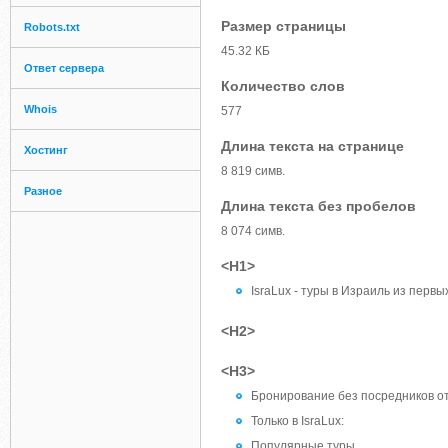
Размер страницы
Robots.txt
45.32 КБ
Ответ сервера
Количество слов
Whois
577
Длина текста на странице
Хостинг
8 819 симв.
Разное
Длина текста без пробелов
8 074 симв.
<H1>
IsraLux - туры в Израиль из первых
<H2>
<H3>
Бронирование без посредников от
Только в IsraLux:
Популярные туры