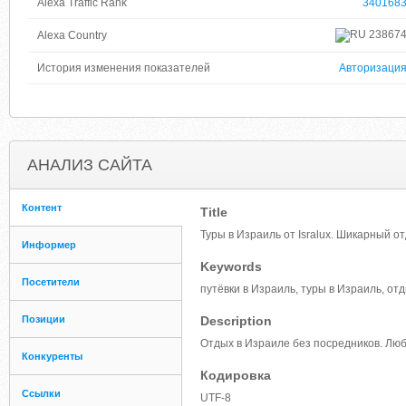
Alexa Traffic Rank
340168
23867
Alexa Country
История изменения показателей
Авторизаци
АНАЛИЗ САЙТА
Контент
Title
Туры в Израиль от Isralux. Шикарный 
Информер
Keywords
Посетители
путёвки в Израиль, туры в Израиль, от
Позиции
Description
Отдых в Израиле без посредников. Люб
Конкуренты
Кодировка
Ссылки
UTF-8