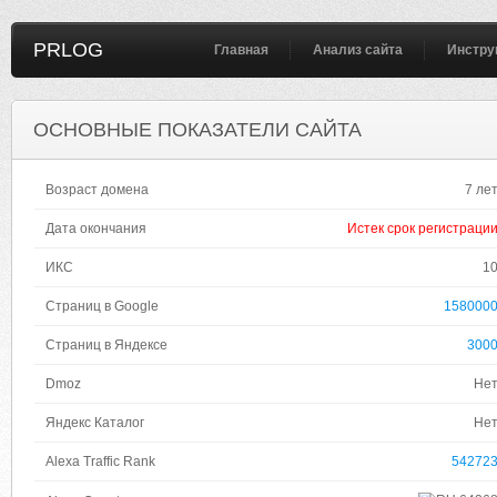
PRLOG
Главная
Анализ сайта
Инстру
ОСНОВНЫЕ ПОКАЗАТЕЛИ САЙТА
Возраст домена
7 ле
Дата окончания
Истек срок регистраци
ИКС
1
Страниц в Google
158000
Страниц в Яндексе
300
Dmoz
Не
Яндекс Каталог
Не
Alexa Traffic Rank
54272