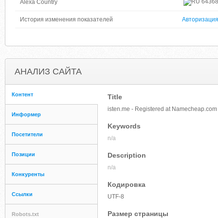
6436
Alexa Country
История изменения показателей
Авторизаци
АНАЛИЗ САЙТА
Контент
Title
isten.me - Registered at Namecheap.com
Информер
Keywords
Посетители
n/a
Позиции
Description
n/a
Конкуренты
Кодировка
Ссылки
UTF-8
Размер страницы
Robots.txt