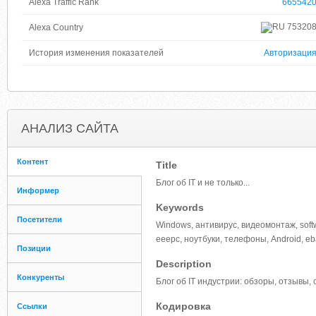
Alexa Traffic Rank
665542
75320
Alexa Country
История изменения показателей
Авторизаци
АНАЛИЗ САЙТА
Контент
Title
Блог об IT и не только...
Информер
Keywords
Посетители
Windows, антивирус, видеомонтаж, softwa
eeepc, ноутбуки, телефоны, Android, eba
Позиции
Description
Конкуренты
Блог об IT индустрии: обзоры, отзывы, 
Кодировка
Ссылки