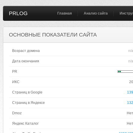
PRLOG
Главная
Анализ сайта
Инстру
ОСНОВНЫЕ ПОКАЗАТЕЛИ САЙТА
Возраст домена
n/
Дата окончания
n/
PR
ИКС
2
Страниц в Google
13
Страниц в Яндексе
13
Dmoz
Не
Яндекс Каталог
Не