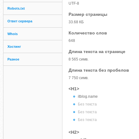
UTF-8
Robots.txt
Размер страницы
Ответ сервера
33.68 КБ
Количество слов
Whois
648
Хостинг
Длина текста на странице
8 565 симв.
Разное
Длина текста без пробелов
7 750 симв.
<H1>
itblog.name
Без текста
Без текста
Без текста
<H2>