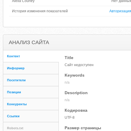
Alexa Country
Нет данны
История изменения показателей
Авторизаци
АНАЛИЗ САЙТА
Контент
Title
Сайт недоступен
Информер
Keywords
Посетители
n/a
Позиции
Description
n/a
Конкуренты
Кодировка
Ссылки
UTF-8
Размер страницы
Robots.txt