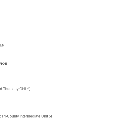
це
елов
d Thursday ONLY).
Tri-County Intermediate Unit 5!