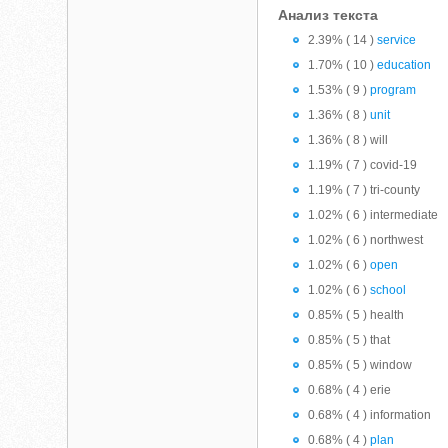
Анализ текста
2.39% ( 14 )
service
1.70% ( 10 )
education
1.53% ( 9 )
program
1.36% ( 8 )
unit
1.36% ( 8 ) will
1.19% ( 7 ) covid-19
1.19% ( 7 ) tri-county
1.02% ( 6 ) intermediate
1.02% ( 6 ) northwest
1.02% ( 6 )
open
1.02% ( 6 )
school
0.85% ( 5 ) health
0.85% ( 5 ) that
0.85% ( 5 ) window
0.68% ( 4 ) erie
0.68% ( 4 ) information
0.68% ( 4 )
plan