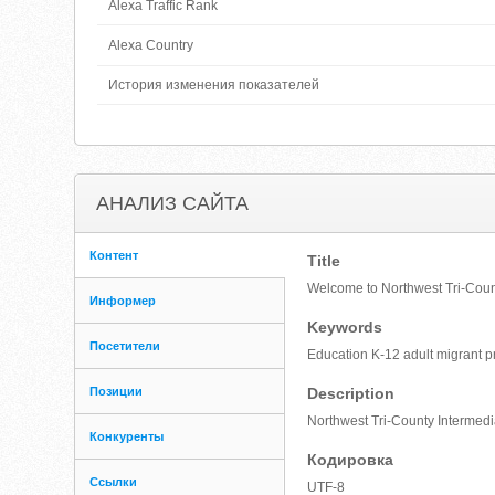
Alexa Traffic Rank
Alexa Country
История изменения показателей
АНАЛИЗ САЙТА
Контент
Title
Welcome to Northwest Tri-Count
Информер
Keywords
Посетители
Education K-12 adult migrant 
Позиции
Description
Northwest Tri-County Intermedi
Конкуренты
Кодировка
Ссылки
UTF-8