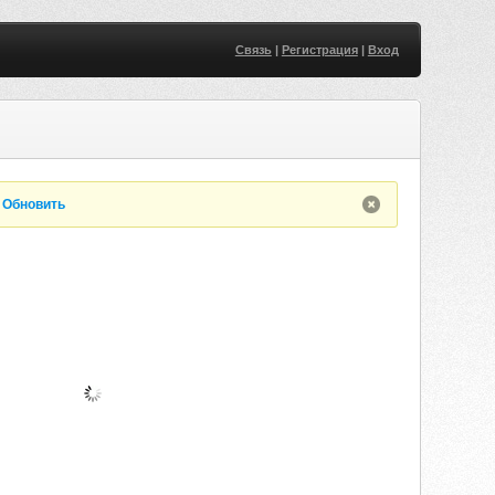
Связь
|
Регистрация
|
Вход
.
Обновить