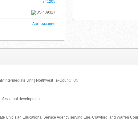
841205
489327
Авторизация
y Intermediate Unit | Northwest Tri-Coun
ty IU5
professional development
ate Unit is an Educational Service Agency serving Erie, Crawford, and Warren Coun