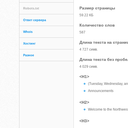
Размер страницы
Robots.txt
59.22 КБ
Ответ сервера
Количество слов
Whois
587
Длина текста на страни
Хостинг
4 727 симв.
Разное
Длина текста без проб
4 029 симв.
<H1>
(Tuesday, Wednesday, an
Announcements
<H2>
Welcome to the Northwest 
<H3>