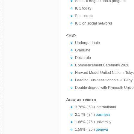
Select a degree and a program
IUG today
Без текста
IUG on social networks
<H3>
Undergraduate
Graduate
Doctorate
Commencement Ceremony 2020
Harvard Model United Nations Toky
Leading Business Schools 2019 
Double degree with Plymouth Univer
Анализ текста
3.76% ( 59 ) international
2.17% ( 34 )
business
1.66% ( 26 ) university
1.59% ( 25 )
geneva