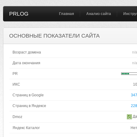
PRLOG
Главная
Анализ сайта
Инстру
ОСНОВНЫЕ ПОКАЗАТЕЛИ САЙТА
Возраст домена
n/
Дата окончания
n/
PR
ИКС
1
Страниц в Google
34
Страниц в Яндексе
22
Д
Dmoz
Яндекс Каталог
Не