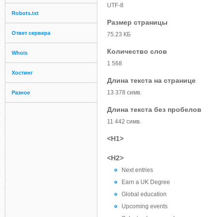
UTF-8
Robots.txt
Размер страницы
Ответ сервера
75.23 КБ
Количество слов
Whois
1 568
Хостинг
Длина текста на странице
13 378 симв.
Разное
Длина текста без пробелов
11 442 симв.
<H1>
<H2>
Next entries
Earn a UK Degree
Global education
Upcoming events