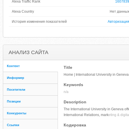
Alexa Traffic Rank
160783
Alexa Country
Нет данны
История изменения показателей
Авторизаци
АНАЛИЗ САЙТА
Контент
Title
Home | International University in Geneva
Информер
Keywords
Посетители
n/a
Позиции
Description
The International University in Geneva o
Конкуренты
International Relations, mark
eting & digita
Кодировка
Ссылки