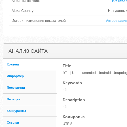
Alexa Traffic Rank
1061563
Alexa Country
Нет данны
История изменения показателей
Авторизаци
АНАЛИЗ САЙТА
Контент
Title
IYJL | Undocumented. Unafraid. Unapolog
Информер
Keywords
Посетители
n/a
Позиции
Description
n/a
Конкуренты
Кодировка
Ссылки
UTF-8