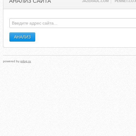
АНАЛИЗ САЙТА
JAZERADL.COM
PENNET.CO.
powered by
prlog.ru