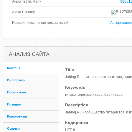
Alexa Traffic Rank
33661
2705
Alexa Country
История изменения показателей
Авторизаци
АНАЛИЗ САЙТА
Контент
Title
Jablog.Ru - гитара, электрогитара, пр
Информер
Keywords
Посетители
гитара, электрогитара, бас-гитара
Позиции
Description
Jablog.Ru - сообщество гитаристов, и в
Конкуренты
Кодировка
Ссылки
UTF-8