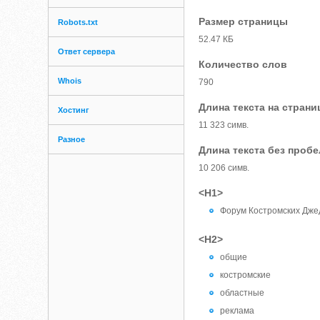
Размер страницы
Robots.txt
52.47 КБ
Ответ сервера
Количество слов
Whois
790
Длина текста на страни
Хостинг
11 323 симв.
Разное
Длина текста без проб
10 206 симв.
<H1>
Форум Костромских Дже
<H2>
общие
костромские
областные
реклама