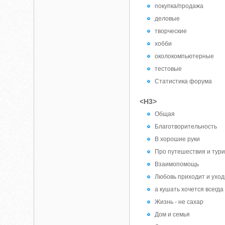
покупка/продажа
деловые
творческие
хобби
околокомпьютерные
тестовые
Статистика форума
<H3>
Общая
Благотворительность
В хорошие руки
Про путешествия и тур
Взаимопомощь
Любовь приходит и уход
а кушать хочется всегда
Жизнь - не сахар
Дом и семья