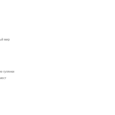
ый мир
ие гулянки
 мест