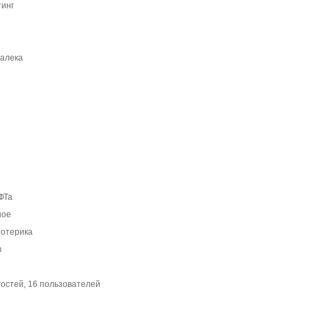
тинг
далека
ФТа
ное
зотерика
в
гостей, 16 пользователей