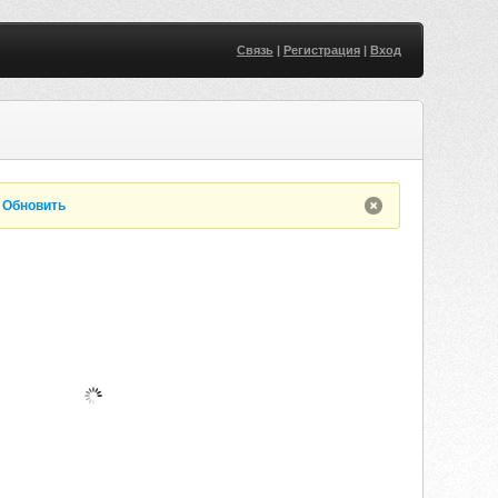
Связь
|
Регистрация
|
Вход
.
Обновить