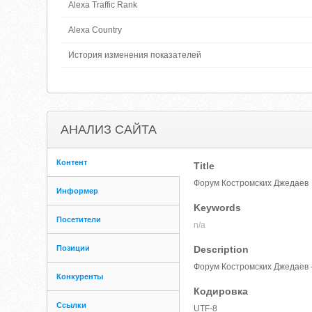
Alexa Traffic Rank
Alexa Country
История изменения показателей
АНАЛИЗ САЙТА
Контент
Title
Форум Костромских Джедаев
Информер
Keywords
Посетители
n/a
Позиции
Description
Форум Костромских Джедаев 
Конкуренты
Кодировка
Ссылки
UTF-8