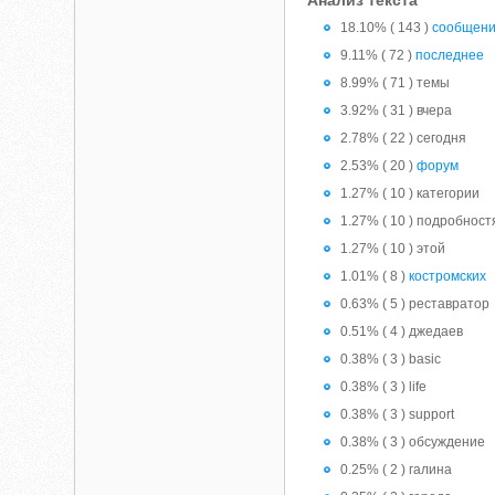
Анализ текста
18.10% ( 143 )
сообщен
9.11% ( 72 )
последнее
8.99% ( 71 ) темы
3.92% ( 31 ) вчера
2.78% ( 22 ) сегодня
2.53% ( 20 )
форум
1.27% ( 10 ) категории
1.27% ( 10 ) подробнос
1.27% ( 10 ) этой
1.01% ( 8 )
костромских
0.63% ( 5 ) реставратор
0.51% ( 4 ) джедаев
0.38% ( 3 ) basic
0.38% ( 3 ) life
0.38% ( 3 ) support
0.38% ( 3 ) обсуждение
0.25% ( 2 ) галина