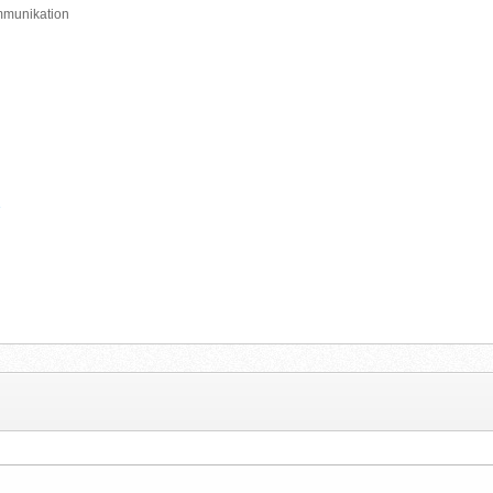
mmunikation
e