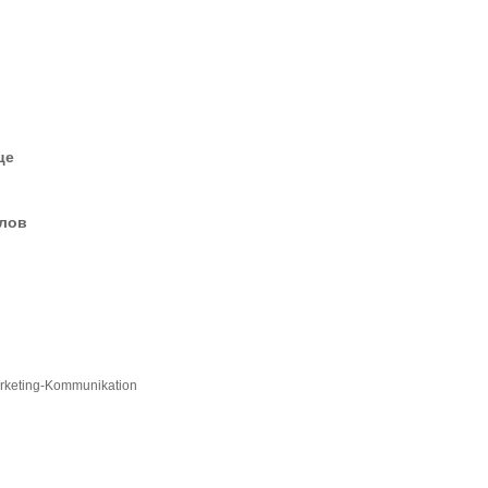
це
елов
arketing-Kommunikation