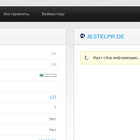
Инструменты
Вебмастеру
JESTELPR.DE
n/a
Идет сбор информации..
n/a
122
7
Нет
Нет