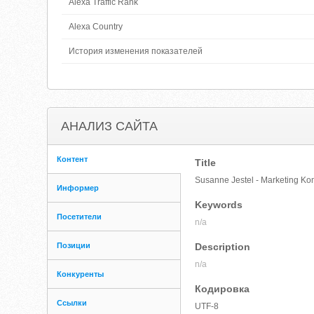
Alexa Traffic Rank
Alexa Country
История изменения показателей
АНАЛИЗ САЙТА
Контент
Title
Susanne Jestel - Marketing K
Информер
Keywords
Посетители
n/a
Позиции
Description
n/a
Конкуренты
Кодировка
Ссылки
UTF-8