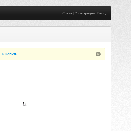
Связь
|
Регистрация
|
Вход
.
Обновить