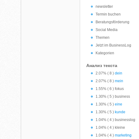
newsletter
Termin buchen
Beratungsförderung
Social Media
Themen
Jetzt im BusinessLog
Kategorien
Анализ текста
2.07% ( 8 )
dein
2.07% ( 8 )
mein
1.55% ( 6 ) fokus
1.30% ( 5 ) business
1.30% ( 5 )
eine
1.30% ( 5 )
kunde
1.04% ( 4 ) businesslog
1.04% ( 4 ) kleine
1.04% ( 4 )
marketing