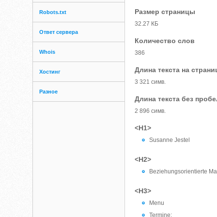
Размер страницы
Robots.txt
32.27 КБ
Ответ сервера
Количество слов
Whois
386
Длина текста на страни
Хостинг
3 321 симв.
Разное
Длина текста без проб
2 896 симв.
<H1>
Susanne Jestel
<H2>
Beziehungsorientierte M
<H3>
Menu
Termine: