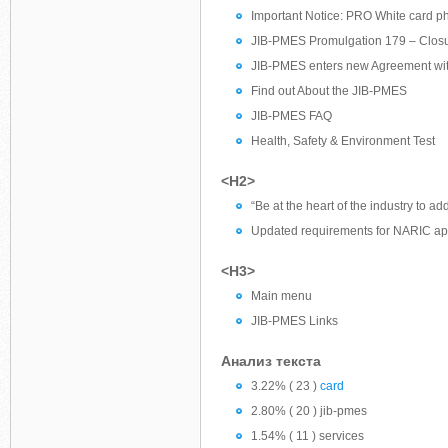
Important Notice: PRO White card p
JIB-PMES Promulgation 179 – Clos
JIB-PMES enters new Agreement wi
Find out About the JIB-PMES
JIB-PMES FAQ
Health, Safety & Environment Test
<H2>
“Be at the heart of the industry to ad
Updated requirements for NARIC app
<H3>
Main menu
JIB-PMES Links
Анализ текста
3.22% ( 23 )
card
2.80% ( 20 ) jib-pmes
1.54% ( 11 ) services