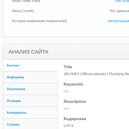
Alexa Traffic Rank
496783
Alexa Country
Нет данны
История изменения показателей
Авторизаци
АНАЛИЗ САЙТА
Контент
Title
JIB-PMES (Official website) | Plumbing M
Информер
Keywords
Посетители
n/a
Позиции
Description
n/a
Конкуренты
Кодировка
Ссылки
UTF-8