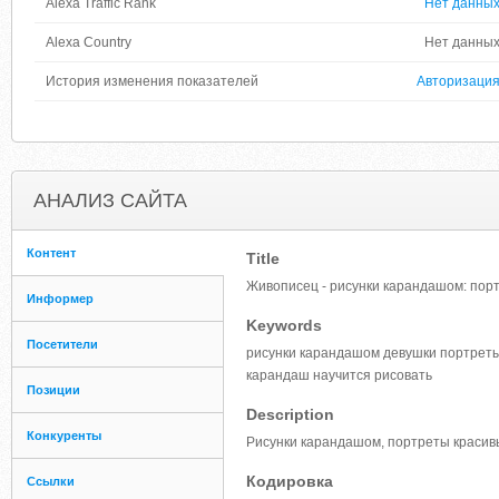
Alexa Traffic Rank
Нет данны
Alexa Country
Нет данны
История изменения показателей
Авторизаци
АНАЛИЗ САЙТА
Контент
Title
Живописец - рисунки карандашом: пор
Информер
Keywords
Посетители
рисунки карандашом девушки портреты
карандаш научится рисовать
Позиции
Description
Конкуренты
Рисунки карандашом, портреты красивых
Кодировка
Ссылки