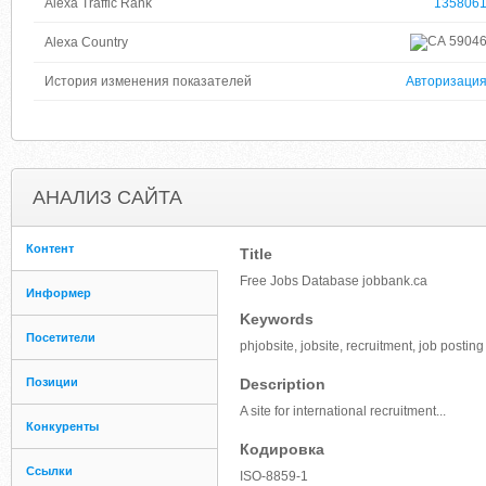
Alexa Traffic Rank
135806
5904
Alexa Country
История изменения показателей
Авторизаци
АНАЛИЗ САЙТА
Контент
Title
Free Jobs Database jobbank.ca
Информер
Keywords
Посетители
phjobsite, jobsite, recruitment, job posting
Позиции
Description
A site for international recruitment...
Конкуренты
Кодировка
Ссылки
ISO-8859-1