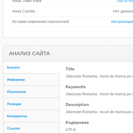
Alexa Traffic Rank
1407978
Alexa Country
Нет данны
История изменения показателей
Авторизаци
АНАЛИЗ САЙТА
Контент
Title
Jobcruise Romania - locuri de munca pe va
Информер
Keywords
Посетители
Jobcruise Romania - locuri de munca pe va
Позиции
Description
Jobcruise Romania - locuri de munca pe va
Конкуренты
Кодировка
Ссылки
UTF-8