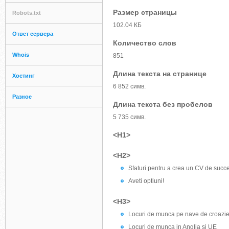
Размер страницы
Robots.txt
102.04 КБ
Ответ сервера
Количество слов
Whois
851
Длина текста на странице
Хостинг
6 852 симв.
Разное
Длина текста без пробелов
5 735 симв.
<H1>
<H2>
Sfaturi pentru a crea un CV de succ
Aveti optiuni!
<H3>
Locuri de munca pe nave de croazi
Locuri de munca in Anglia si UE