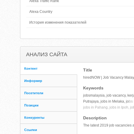
Alexa Traffic Rank
Alexa Country
История изменения показателей
АНАЛИЗ САЙТА
Контент
Title
hiredNOW | Job Vacancy Malays
Информер
Keywords
Посетители
jobsmalaysia, job vacancy, kerj
Putrajaya, jobs in Melaka, jo
bs 
Позиции
jobs in Pahang, jobs in Ipoh, jo
Description
Конкуренты
The latest 2019 job vacancies a
Ссылки