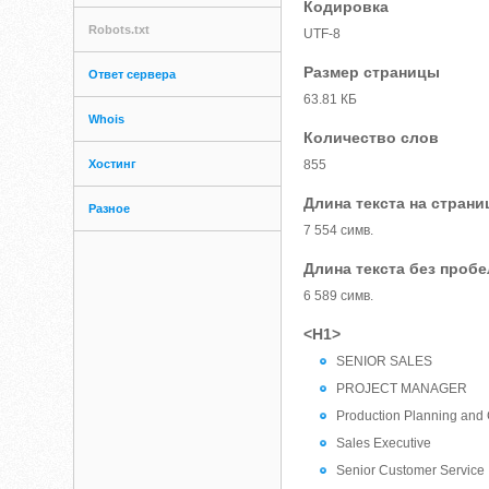
Кодировка
Robots.txt
UTF-8
Размер страницы
Ответ сервера
63.81 КБ
Whois
Количество слов
Хостинг
855
Длина текста на страни
Разное
7 554 симв.
Длина текста без проб
6 589 симв.
<H1>
SENIOR SALES
PROJECT MANAGER
Production Planning and 
Sales Executive
Senior Customer Service