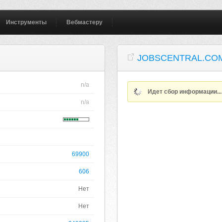
Инструменты
Вебмастеру
JOBSCENTRAL.CO
n/a
Идет сбор информации..
n/a
69900
606
Нет
Нет