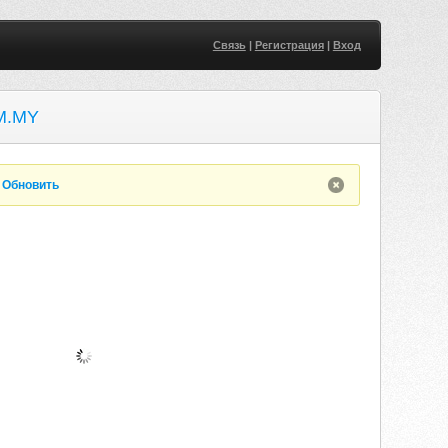
Связь
|
Регистрация
|
Вход
M.MY
.
Обновить