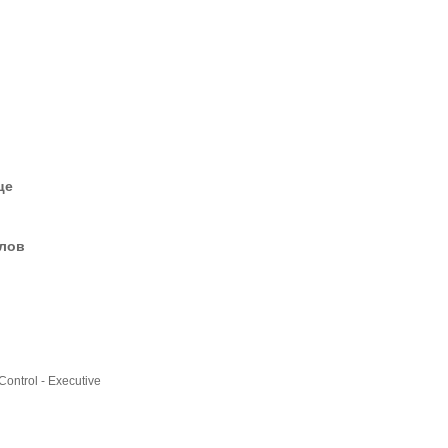
це
елов
Control - Executive