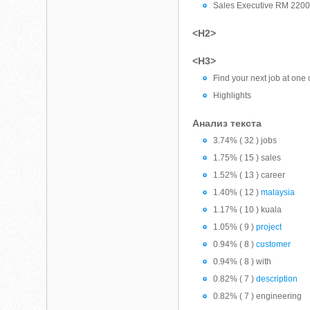
Sales Executive RM 220
<H2>
<H3>
Find your next job at one
Highlights
Анализ текста
3.74% ( 32 ) jobs
1.75% ( 15 ) sales
1.52% ( 13 ) career
1.40% ( 12 )
malaysia
1.17% ( 10 ) kuala
1.05% ( 9 )
project
0.94% ( 8 )
customer
0.94% ( 8 ) with
0.82% ( 7 )
description
0.82% ( 7 ) engineering