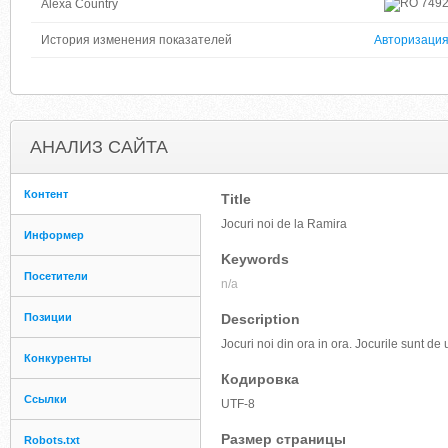
749
Alexa Country
История изменения показателей
Авторизаци
АНАЛИЗ САЙТА
Контент
Title
Jocuri noi de la Ramira
Информер
Keywords
Посетители
n/a
Позиции
Description
Jocuri noi din ora in ora. Jocurile sunt de 
Конкуренты
Кодировка
Ссылки
UTF-8
Размер страницы
Robots.txt