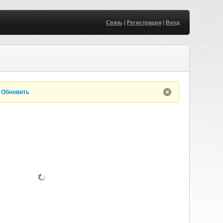
Связь
|
Регистрация
|
Вход
.
Обновить