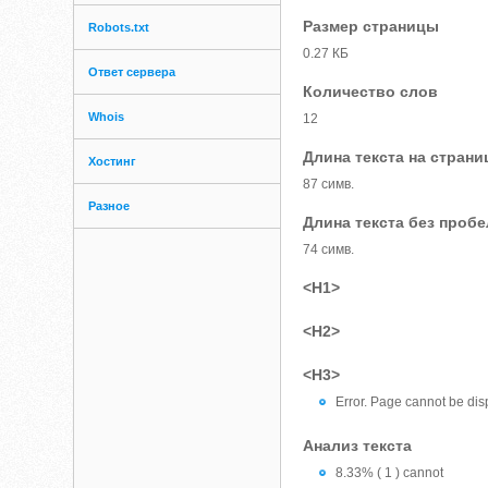
Размер страницы
Robots.txt
0.27 КБ
Ответ сервера
Количество слов
Whois
12
Длина текста на страни
Хостинг
87 симв.
Разное
Длина текста без проб
74 симв.
<H1>
<H2>
<H3>
Error. Page cannot be disp
Анализ текста
8.33% ( 1 ) cannot