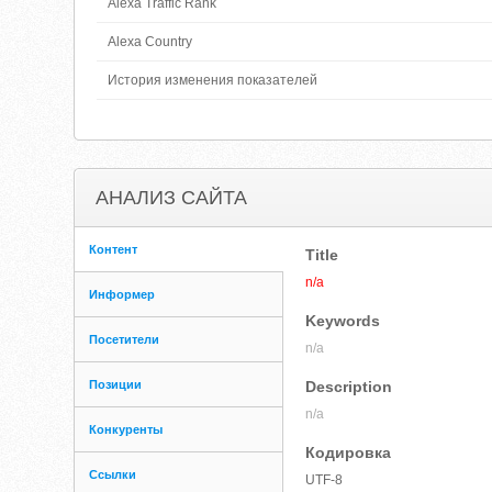
Alexa Traffic Rank
Alexa Country
История изменения показателей
АНАЛИЗ САЙТА
Контент
Title
n/a
Информер
Keywords
Посетители
n/a
Позиции
Description
n/a
Конкуренты
Кодировка
Ссылки
UTF-8