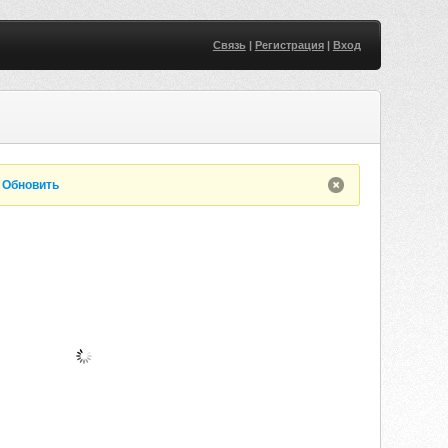
Связь
|
Регистрация
|
Вход
.
Обновить