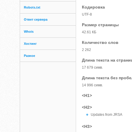
Кодировка
Robots.txt
UTF-8
Ответ сервера
Размер страницы
Whois
42.61 КБ
Количество слов
Хостинг
2 262
Разное
Длина текста на страни
17 679 симв.
Длина текста без проб
14 996 симв.
<H1>
<H2>
Updates from JRSA
<H3>