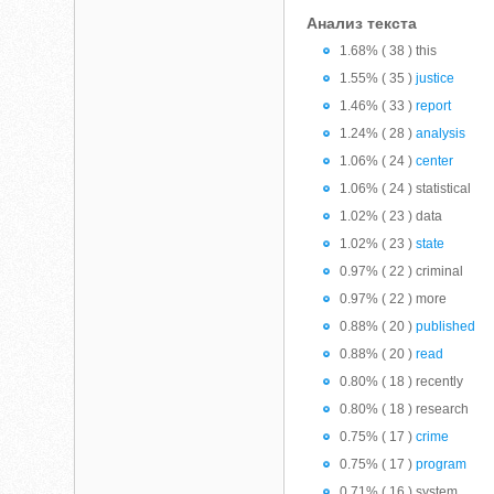
Анализ текста
1.68% ( 38 ) this
1.55% ( 35 )
justice
1.46% ( 33 )
report
1.24% ( 28 )
analysis
1.06% ( 24 )
center
1.06% ( 24 ) statistical
1.02% ( 23 ) data
1.02% ( 23 )
state
0.97% ( 22 ) criminal
0.97% ( 22 ) more
0.88% ( 20 )
published
0.88% ( 20 )
read
0.80% ( 18 ) recently
0.80% ( 18 ) research
0.75% ( 17 )
crime
0.75% ( 17 )
program
0.71% ( 16 ) system