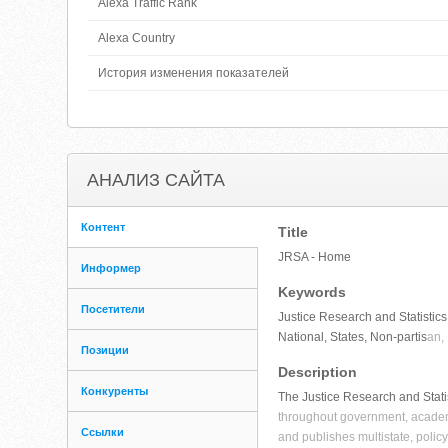
Alexa Traffic Rank
Alexa Country
История изменения показателей
АНАЛИЗ САЙТА
Контент
Title
JRSA - Home
Информер
Keywords
Посетители
Justice Research and Statistic
National, States, Non-partis
an,
Позиции
Description
Конкуренты
The Justice Research and Statist
throughout government, academ
Ссылки
and publishes multistate, polic