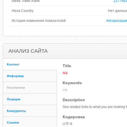
Alexa Traffic Rank
227796
Alexa Country
Нет данны
История изменения показателей
Авторизаци
АНАЛИЗ САЙТА
Контент
Title
n/a
Информер
Keywords
Посетители
n/a
Позиции
Description
See related links to what you are looking f
Конкуренты
Кодировка
Ссылки
UTF-8