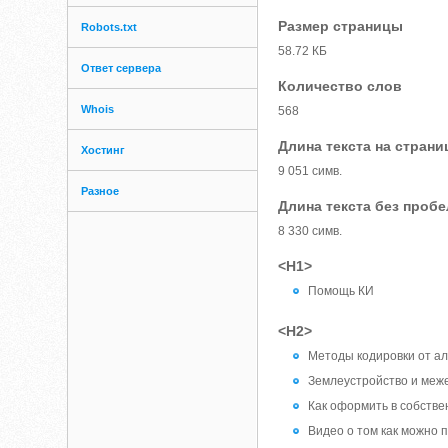
Размер страницы
Robots.txt
58.72 КБ
Ответ сервера
Количество слов
Whois
568
Длина текста на страни
Хостинг
9 051 симв.
Разное
Длина текста без проб
8 330 симв.
<H1>
Помощь КИ
<H2>
Методы кодировки от а
Землеустройство и меж
Как оформить в собстве
Видео о том как можно п