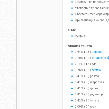
Комиссии по пересмотру
Утепление полов в соб
Облегчить фермерам пр
Приватизация жилья, да
<H3>
Рубрики
Анализ текста
2.64% ( 15 )
росреестр
2.29% ( 13 )
кадастровы
2.11% ( 12 ) план
1.76% ( 10 )
землю
1.41% ( 8 ) posted
1.41% ( 8 ) responses
1.41% ( 8 ) далее
1.41% ( 8 ) редактор
1.41% ( 8 ) читать
1.06% ( 6 ) года