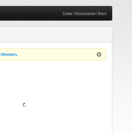
Связь
|
Регистрация
|
Вход
.
Обновить