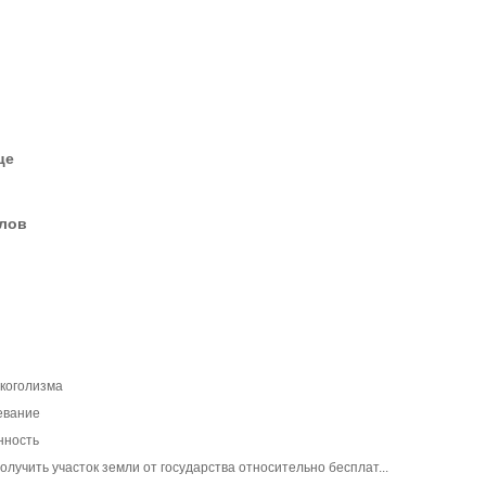
це
елов
лкоголизма
евание
нность
олучить участок земли от государства относительно бесплат...