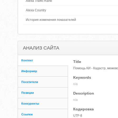
Alexa Traffic Rank
Alexa Country
История изменения показателей
АНАЛИЗ САЙТА
Контент
Title
Помощь КИ - Кадастр, межево
Информер
Keywords
Посетители
n/a
Позиции
Description
n/a
Конкуренты
Кодировка
Ссылки
UTF-8