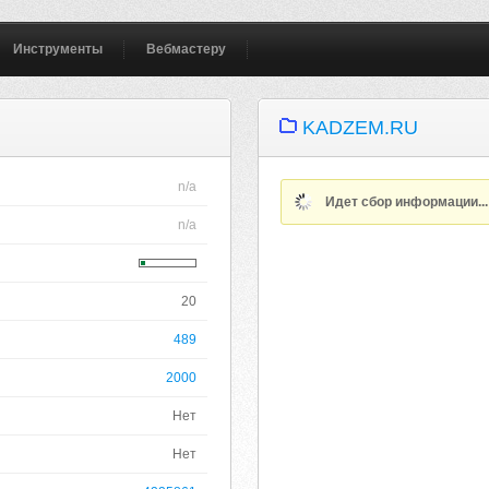
Инструменты
Вебмастеру
KADZEM.RU
n/a
Идет сбор информации..
n/a
20
489
2000
Нет
Нет