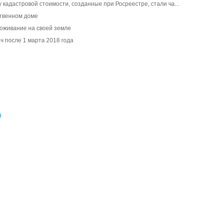
 кадастровой стоимости, созданные при Росреестре, стали ча...
ственном доме
оживание на своей земле
ч после 1 марта 2018 года
й