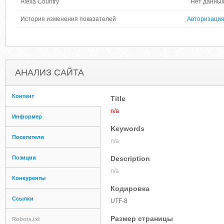
Alexa Country
Нет данны
История изменения показателей
Авторизаци
АНАЛИЗ САЙТА
Контент
Title
n/a
Информер
Keywords
Посетители
n/a
Позиции
Description
n/a
Конкуренты
Кодировка
Ссылки
UTF-8
Размер страницы
Robots.txt