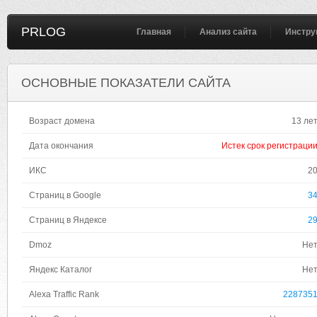
PRLOG
Главная
Анализ сайта
Инстру
ОСНОВНЫЕ ПОКАЗАТЕЛИ САЙТА
Возраст домена
13 ле
Дата окончания
Истек срок регистраци
ИКС
2
Страниц в Google
3
Страниц в Яндексе
2
Dmoz
Не
Яндекс Каталог
Не
Alexa Traffic Rank
228735