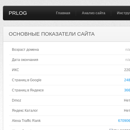
PRLOG
Главная
Анализ сайта
Инстру
ОСНОВНЫЕ ПОКАЗАТЕЛИ САЙТА
Возраст домена
n/
Дата окончания
n/
ИКС
22
Страниц в Google
24
Страниц в Яндексе
36
Dmoz
Не
Яндекс Каталог
Не
Alexa Traffic Rank
67090