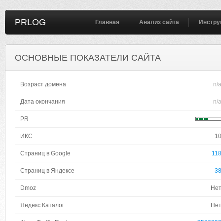
PRLOG
Главная
Анализ сайта
Инстру
ОСНОВНЫЕ ПОКАЗАТЕЛИ САЙТА
Возраст домена
n/
Дата окончания
n/
PR
ИКС
1
Страниц в Google
11
Страниц в Яндексе
3
Dmoz
Не
Яндекс Каталог
Не