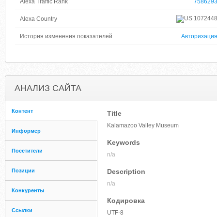
Alexa Traffic Rank
758629
107244
Alexa Country
История изменения показателей
Авторизаци
АНАЛИЗ САЙТА
Контент
Title
Kalamazoo Valley Museum
Информер
Keywords
Посетители
n/a
Позиции
Description
n/a
Конкуренты
Кодировка
Ссылки
UTF-8