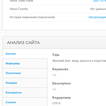
Alexa Traffic Rank
2647707
Alexa Country
Нет данны
История изменения показателей
Авторизаци
АНАЛИЗ САЙТА
Контент
Title
Женский блог: мода, красота и подготов
Информер
Keywords
Посетители
n/a
Позиции
Description
n/a
Конкуренты
Кодировка
Ссылки
UTF-8