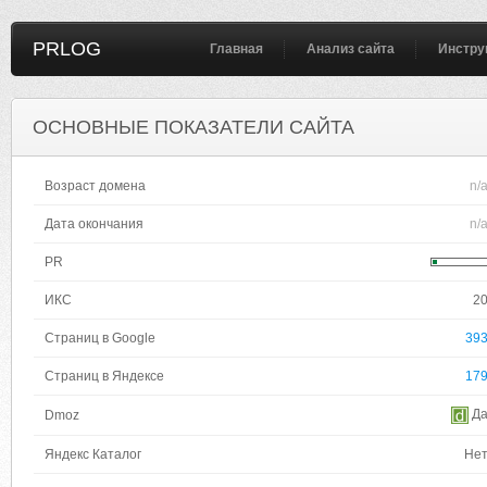
PRLOG
Главная
Анализ сайта
Инстру
ОСНОВНЫЕ ПОКАЗАТЕЛИ САЙТА
Возраст домена
n/
Дата окончания
n/
PR
ИКС
2
Страниц в Google
39
Страниц в Яндексе
17
Д
Dmoz
Яндекс Каталог
Не