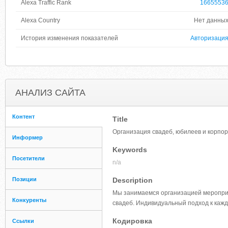
Alexa Traffic Rank
1665553
Alexa Country
Нет данны
История изменения показателей
Авторизаци
АНАЛИЗ САЙТА
Контент
Title
Организация свадеб, юбилеев и корпор
Информер
Keywords
Посетители
n/a
Позиции
Description
Мы занимаемся организацией мероприят
Конкуренты
свадеб. Индивидуальный подход к кажд
Кодировка
Ссылки