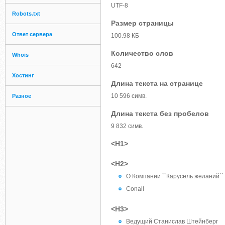
UTF-8
Robots.txt
Размер страницы
Ответ сервера
100.98 КБ
Количество слов
Whois
642
Хостинг
Длина текста на странице
10 596 симв.
Разное
Длина текста без пробелов
9 832 симв.
<H1>
<H2>
О Компании ``Карусель желаний``
Conall
<H3>
Ведущий Станислав Штейнберг