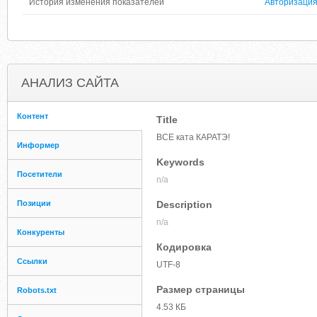
История изменения показателей
Авторизаци
АНАЛИЗ САЙТА
Контент
Title
ВСЕ ката КАРАТЭ!
Информер
Keywords
Посетители
n/a
Позиции
Description
n/a
Конкуренты
Кодировка
Ссылки
UTF-8
Размер страницы
Robots.txt
4.53 КБ