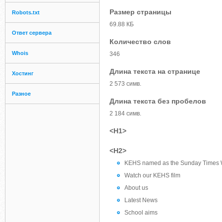
Размер страницы
Robots.txt
69.88 КБ
Ответ сервера
Количество слов
Whois
346
Длина текста на странице
Хостинг
2 573 симв.
Разное
Длина текста без пробелов
2 184 симв.
<H1>
<H2>
KEHS named as the Sunday Times We
Watch our KEHS film
About us
Latest News
School aims