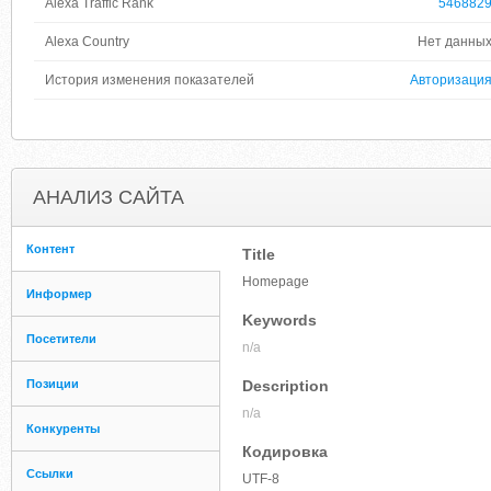
Alexa Traffic Rank
546882
Alexa Country
Нет данны
История изменения показателей
Авторизаци
АНАЛИЗ САЙТА
Контент
Title
Homepage
Информер
Keywords
Посетители
n/a
Позиции
Description
n/a
Конкуренты
Кодировка
Ссылки
UTF-8