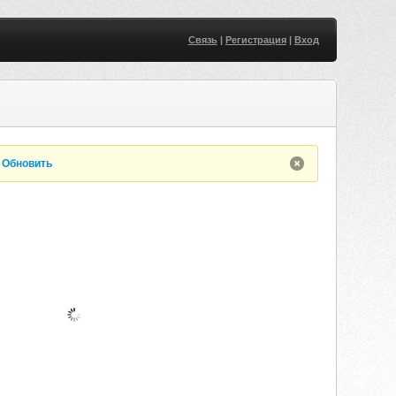
Связь
|
Регистрация
|
Вход
.
Обновить