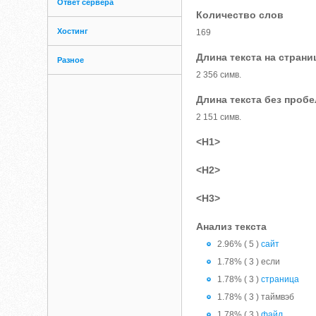
Ответ сервера
Количество слов
Хостинг
169
Длина текста на страни
Разное
2 356 симв.
Длина текста без проб
2 151 симв.
<H1>
<H2>
<H3>
Анализ текста
2.96% ( 5 )
сайт
1.78% ( 3 ) если
1.78% ( 3 )
страница
1.78% ( 3 ) таймвэб
1.78% ( 3 )
файл