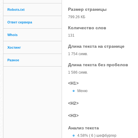
Размер страницы
Robots.txt
799.26 КБ
Ответ сервера
Количество слов
Whois
131
Длина текста на странице
Хостинг
1 754 симв.
Разное
Длина текста без пробелов
1 586 симв.
<H1>
Меню
<H2>
<H3>
Анализ текста
4.58% ( 6 ) шефбургер