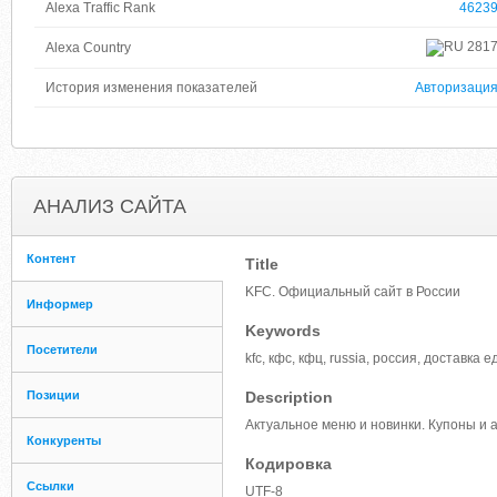
Alexa Traffic Rank
4623
281
Alexa Country
История изменения показателей
Авторизаци
АНАЛИЗ САЙТА
Контент
Title
KFC. Официальный сайт в России
Информер
Keywords
Посетители
kfc, кфс, кфц, russia, россия, доставка 
Позиции
Description
Актуальное меню и новинки. Купоны и а
Конкуренты
Кодировка
Ссылки
UTF-8