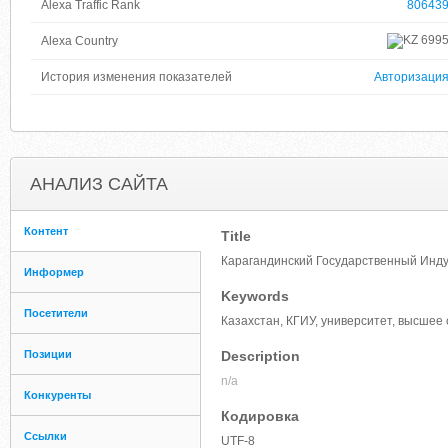
Alexa Traffic Rank
80643
699
Alexa Country
История изменения показателей
Авторизаци
АНАЛИЗ САЙТА
Контент
Title
Карагандинский Государственный Инд
Информер
Keywords
Посетители
Казахстан, КГИУ, университет, высшее
Позиции
Description
n/a
Конкуренты
Кодировка
Ссылки
UTF-8