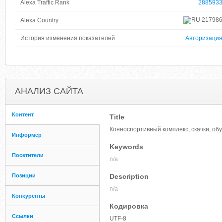
Alexa Traffic Rank
288593
21798
Alexa Country
История изменения показателей
Авторизаци
АНАЛИЗ САЙТА
Контент
Title
Конноспортивный комплекс, скачки, об
Информер
Keywords
Посетители
n/a
Позиции
Description
n/a
Конкуренты
Кодировка
Ссылки
UTF-8