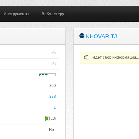
Инструменты
Вебмастеру
KHOVAR.TJ
n/a
Идет сбор информации..
n/a
800
228
1
Да
Нет