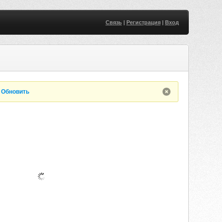
Связь
|
Регистрация
|
Вход
.
Обновить