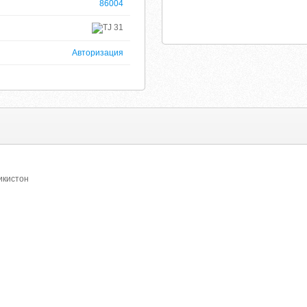
86004
31
Авторизация
икистон