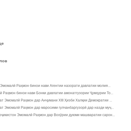
це
елов
Эмомалӣ Раҳмон бинои нави Агентии назорати давлатии молия...
Раҳмон бинои нави Бонки давлатии амонатгузории Ҷумҳурии То...
 Эмомалӣ Раҳмон дар Анҷумани ХIII Ҳизби Халқии Демократии ...
т Эмомалӣ Раҳмон дар маросими гулчанбаргузорӣ дар назди муҷ...
оҷикистон Эмомалӣ Раҳмон дар Вохӯрии дуюми машваратии сарон...