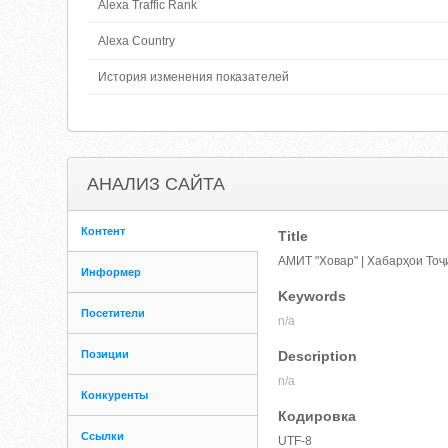
Alexa Traffic Rank
Alexa Country
История изменения показателей
АНАЛИЗ САЙТА
Контент
Title
АМИТ "Ховар" | Хабарҳои Тоҷ
Информер
Keywords
Посетители
n/a
Позиции
Description
n/a
Конкуренты
Кодировка
Ссылки
UTF-8