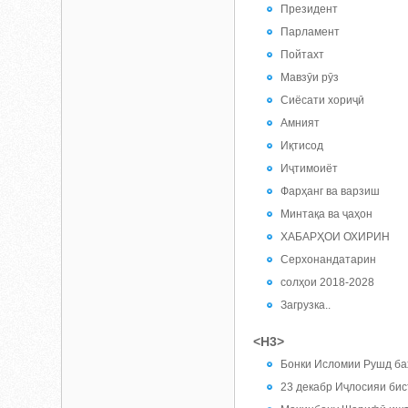
Президент
Парламент
Пойтахт
Мавзӯи рӯз
Сиёсати хориҷӣ
Амният
Иқтисод
Иҷтимоиёт
Фарҳанг ва варзиш
Минтақа ва ҷаҳон
ХАБАРҲОИ ОХИРИН
Серхонандатарин
солҳои 2018-2028
Загрузка..
<H3>
Бонки Исломии Рушд баҳ
23 декабр Иҷлосияи бис