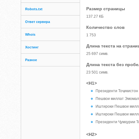
Размер страницы
Robots.txt
137.27 КБ
Ответ сервера
Количество слов
Whois
1 753
Длина текста на страни
Хостинг
25 697 симв.
Разное
Длина текста без проб
23 501 симв.
<H1>
Президенти Тоҷикистон 
Пешвои миллат Эмомалӣ 
Иштироки Пешвои миллат
Иштироки Пешвои милла
Президенти Ҷумҳурии Т
<H2>