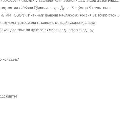
рокдорони Форуми V ташкилотҳои ҷавонони давлатҳои аъзои ИДМ...
тиқоматии хиёбони Рӯдакии шаҳри Душанбе сӯхтор ба амал ом...
ИИ «ОSON». Интиқоли фаврии маблағҳо аз Россия ба Тоҷикистон...
фавқулода ҷамъомади таълимию методӣ гузаронида шуд
йёҳон дар тамоми дунё аз як миллиард нафар зиёд шуд
о хондаед?
подождите!