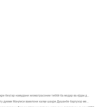
ри беҳтар намудани хизматрасонии тиббӣ ба модар ва кӯдак д...
ту дуюми Маҷлиси вакилони халқи шаҳри Душанбе баргузор ме...