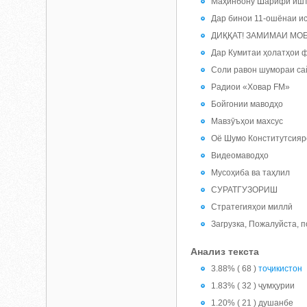
Маҳинбону Шарифӣ ишти
Дар бинои 11-ошёнаи ис
ДИҚҚАТ! ЗАМИМАИ МОБИЛ
Дар Кумитаи ҳолатҳои 
Соли равон шумораи са
Радиои «Ховар FM»
Бойгонии маводҳо
Мавзӯъҳои махсус
Оё Шумо Конститутсияр
Видеомаводҳо
Мусоҳиба ва таҳлил
СУРАТГУЗОРИШ
Стратегияҳои миллӣ
Загрузка, Пожалуйста, 
Анализ текста
3.88% ( 68 )
тоҷикистон
1.83% ( 32 ) ҷумҳурии
1.20% ( 21 ) душанбе