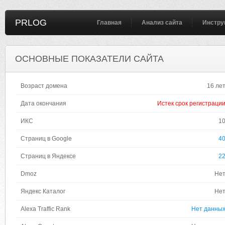
PRLOG
Главная
Анализ сайта
Инстру
ОСНОВНЫЕ ПОКАЗАТЕЛИ САЙТА
Возраст домена
16 ле
Дата окончания
Истек срок регистраци
ИКС
1
Страниц в Google
4
Страниц в Яндексе
2
Dmoz
Не
Яндекс Каталог
Не
Alexa Traffic Rank
Нет данны