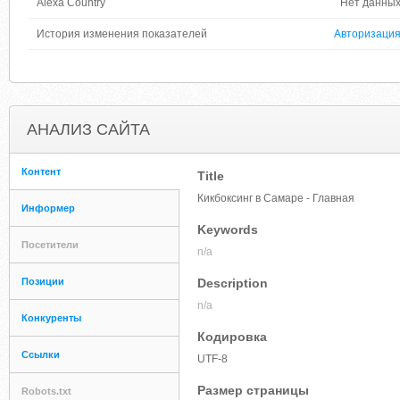
Alexa Country
Нет данны
История изменения показателей
Авторизаци
АНАЛИЗ САЙТА
Контент
Title
Кикбоксинг в Самаре - Главная
Информер
Keywords
Посетители
n/a
Позиции
Description
n/a
Конкуренты
Кодировка
Ссылки
UTF-8
Размер страницы
Robots.txt