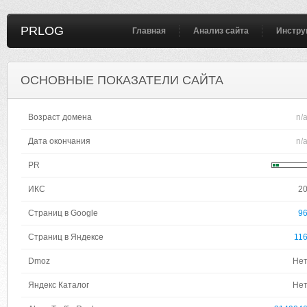
PRLOG
Главная
Анализ сайта
Инстру
ОСНОВНЫЕ ПОКАЗАТЕЛИ САЙТА
Возраст домена
n/
Дата окончания
n/
PR
ИКС
2
Страниц в Google
9
Страниц в Яндексе
11
Dmoz
Не
Яндекс Каталог
Не