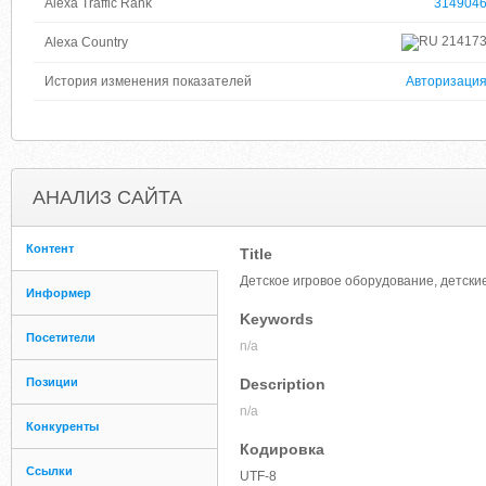
Alexa Traffic Rank
314904
21417
Alexa Country
История изменения показателей
Авторизаци
АНАЛИЗ САЙТА
Контент
Title
Детское игровое оборудование, детски
Информер
Keywords
Посетители
n/a
Позиции
Description
n/a
Конкуренты
Кодировка
Ссылки
UTF-8