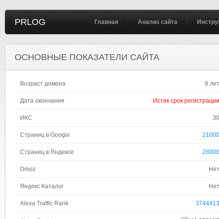
PRLOG
Главная
Анализ сайта
Инстру
ОСНОВНЫЕ ПОКАЗАТЕЛИ САЙТА
Возраст домена
8 ле
Дата окончания
Истек срок регистраци
ИКС
3
Страниц в Google
2100
Страниц в Яндексе
2800
Dmoz
Не
Яндекс Каталог
Не
Alexa Traffic Rank
374441