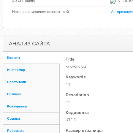
17016
Alexa Country
История изменения показателей
Авторизаци
АНАЛИЗ САЙТА
Контент
Title
kinokong.biz
Информер
Keywords
Посетители
n/a
Позиции
Description
n/a
Конкуренты
Кодировка
Ссылки
UTF-8
Размер страницы
Robots.txt