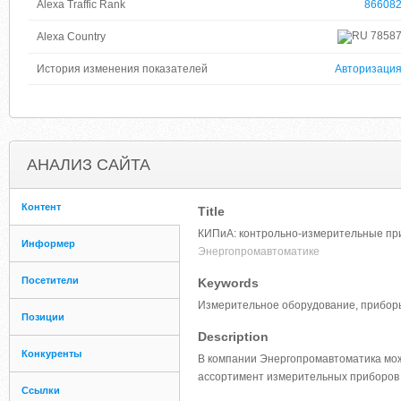
Alexa Traffic Rank
86608
7858
Alexa Country
История изменения показателей
Авторизаци
АНАЛИЗ САЙТА
Контент
Title
КИПиА: контрольно-измерительные при
Информер
Энергопромавтоматике
Посетители
Keywords
Измерительное оборудование, приборы
Позиции
Description
Конкуренты
В компании Энергопромавтоматика мо
ассортимент измерительных приборов 
Ссылки