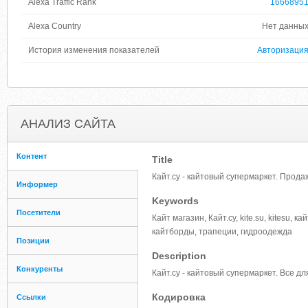
Alexa Traffic Rank
1666895
Alexa Country
Нет данны
История изменения показателей
Авторизаци
АНАЛИЗ САЙТА
Контент
Title
Кайт.су - кайтовый супермаркет. Продаж
Информер
Keywords
Посетители
Кайт магазин, Кайт.су, kite.su, kitesu, 
кайтборды, трапеции, гидроодежда
Позиции
Description
Конкуренты
Кайт.су - кайтовый супермаркет. Все дл
Кодировка
Ссылки