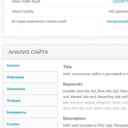
Alexa Traffic Rank
1101957
Alexa Country
Нет данны
История изменения показателей
Авторизаци
АНАЛИЗ САЙТА
Контент
Title
Кайт технологии, кайты с доставкой по 
Информер
Keywords
Посетители
bowkite, bow kite, flat, Bow, kite, kait, kites
surf, kiteserf, kite-serf, kiteserfing, kite-serf
Позиции
kite, harness, wipika, slingshot, naish, ozo
wind, flexi-foil, surf, water, hash, girls, girl,
Конкуренты
Description
Ссылки
Кайт клуб основан в 2001 году, Продаж