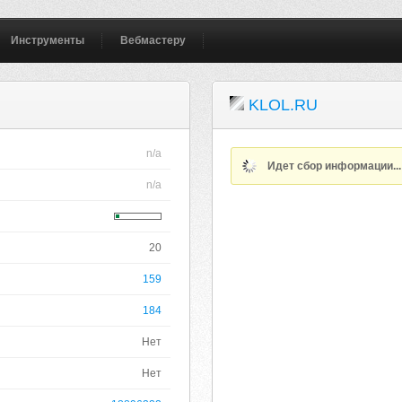
Инструменты
Вебмастеру
KLOL.RU
n/a
Идет сбор информации..
n/a
20
159
184
Нет
Нет