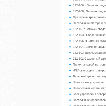
122-106gr Замочек свад
122-106g Замочек сваде
Фрезерный гравироваль
Настольный 3D фрезерн
122-107s Замочек сваде
122-1032 Свадебный зам
122-106.1r Замочек свад
122-104s Замочек сваде
122-103 Замочек свадеб
122-102 Свадебный замо
Трехкулачковый патрон
ЧПУ станок для гравиро
Лазерный гравер маркер
Поворотное устройство д
Поворотный механизм д
Блок управления повор
Настольный гравировльн