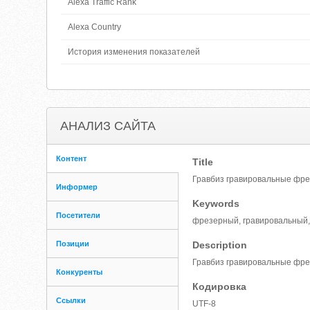
Alexa Traffic Rank
Alexa Country
История изменения показателей
АНАЛИЗ САЙТА
Контент
Title
Гравбиз гравировальные фрез
Информер
Keywords
Посетители
фрезерный, гравировальный, 
Позиции
Description
Гравбиз гравировальные фре
Конкуренты
Кодировка
Ссылки
UTF-8