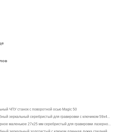
це
елов
ьный ЧПУ станок с поворотной осью Magic 50
бный зеркальный серебристый для гравировки с ключиком 59x4...
рное маленькое 27x25 мм серебристый для гравировки лазерно...
бный зеркальный золотистый с ключом длинная дужка средний ...