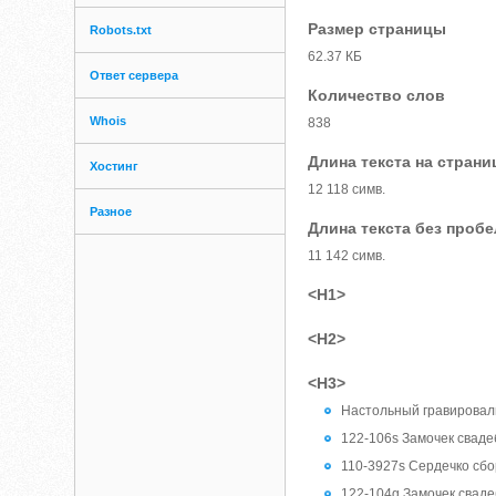
Размер страницы
Robots.txt
62.37 КБ
Ответ сервера
Количество слов
Whois
838
Длина текста на страни
Хостинг
12 118 симв.
Разное
Длина текста без проб
11 142 симв.
<H1>
<H2>
<H3>
Настольный гравировал
122-106s Замочек сваде
110-3927s Сердечко сбо
122-104g Замочек сваде