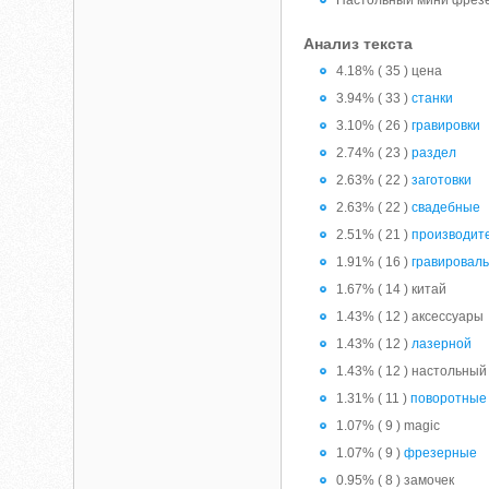
Настольный мини фрезе
Анализ текста
4.18% ( 35 ) цена
3.94% ( 33 )
станки
3.10% ( 26 )
гравировки
2.74% ( 23 )
раздел
2.63% ( 22 )
заготовки
2.63% ( 22 )
свадебные
2.51% ( 21 )
производит
1.91% ( 16 )
гравировал
1.67% ( 14 ) китай
1.43% ( 12 ) аксессуары
1.43% ( 12 )
лазерной
1.43% ( 12 ) настольный
1.31% ( 11 )
поворотные
1.07% ( 9 ) magic
1.07% ( 9 )
фрезерные
0.95% ( 8 ) замочек