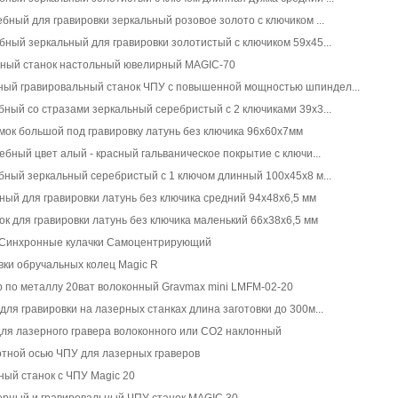
ебный для гравировки зеркальный розовое золото с ключиком ...
бный зеркальный для гравировки золотистый с ключиком 59x45...
ный станок настольный ювелирный MAGIC-70
ый гравировальный станок ЧПУ с повышенной мощностью шпиндел...
бный со стразами зеркальный серебристый с 2 ключиками 39x3...
ок большой под гравировку латунь без ключика 96x60x7мм
ебный цвет алый - красный гальваническое покрытие с ключи...
бный зеркальный серебристый с 1 ключом длинный 100x45x8 м...
ный для гравировки латунь без ключика средний 94x48x6,5 мм
к для гравировки латунь без ключика маленький 66x38x6,5 мм
 Синхронные кулачки Самоцентрирующий
вки обручальных колец Magic R
 по металлу 20ват волоконный Gravmax mini LMFM-02-20
ля гравировки на лазерных станках длина заготовки до 300м...
ля лазерного гравера волоконного или CO2 наклонный
отной осью ЧПУ для лазерных граверов
ый станок с ЧПУ Magic 20