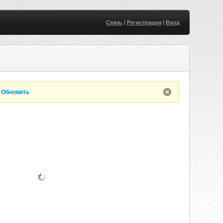
Связь
|
Регистрация
|
Вход
.
Обновить