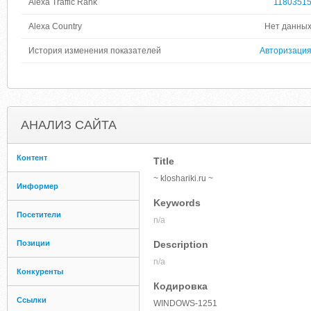
Alexa Traffic Rank
1180351
Alexa Country
Нет данны
История изменения показателей
Авторизаци
АНАЛИЗ САЙТА
Контент
Title
~ kloshariki.ru ~
Информер
Keywords
Посетители
n/a
Позиции
Description
n/a
Конкуренты
Кодировка
Ссылки
WINDOWS-1251