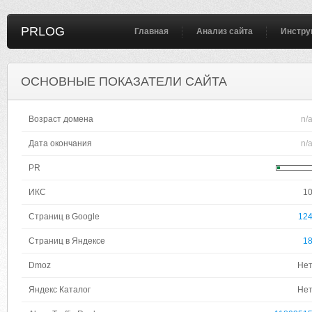
PRLOG
Главная
Анализ сайта
Инстру
ОСНОВНЫЕ ПОКАЗАТЕЛИ САЙТА
Возраст домена
n/
Дата окончания
n/
PR
ИКС
1
Страниц в Google
12
Страниц в Яндексе
1
Dmoz
Не
Яндекс Каталог
Не