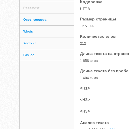
Кодировка
Robots.txt
UTF-8
Размер страницы
Ответ сервера
12.51 КБ
Whois
Количество слов
Хостинг
212
Длина текста на страни
Разное
1 658 симв.
Длина текста без проб
1 404 симв.
<H1>
<H2>
<H3>
Анализ текста