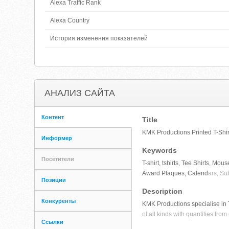
Alexa Traffic Rank
Alexa Country
История изменения показателей
АНАЛИЗ САЙТА
Контент
Title
KMK Productions Printed T-Shirt
Информер
Keywords
Посетители
T-shirt, tshirts, Tee Shirts, M
Award Plaques, Calend
ars, Su
Позиции
Description
Конкуренты
KMK Productions specialise in T
of all kinds with quantities fr
Ссылки