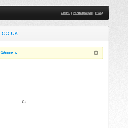
Связь
|
Регистрация
|
Вход
.CO.UK
.
Обновить