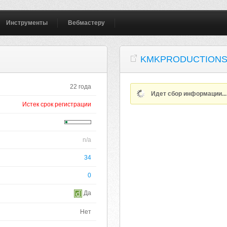
Инструменты
Вебмастеру
KMKPRODUCTIONS
22 года
Идет сбор информации..
Истек срок регистрации
n/a
34
0
Да
Нет