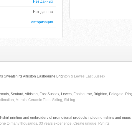
Нет данных
Нет данных
Авторизация
s Sweatshirts Alfriston Eastbourne Brig
hton & Lewes East Sussex
ousemats, Seaford, Alfriston, East Sussex, Lewes, Eastbourne, Brighton, Polegate, R
blimation, Murals, Ceramic Tiles, Skiing, Ski-ing
-shirt printing and embroidery of promotional products including t-shirts and mugs 
om one to many thousands. 33 years experience. Create unique T-Shirts