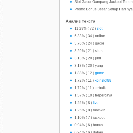
Slot Gacor Gampang Jackpot Terle
Promo Bonus Besar Setiap Hari nya
Анализ текста
11.29% ( 72 )
slot
5.33% ( 34 ) online
3.76% ( 24 ) gacor
3.29% ( 21 ) situs
3.13% ( 20 ) judi
3.13% ( 20 ) yang
1.88% ( 12 )
game
1.72% ( 11 )
koinslot88
1.72% ( 11 ) terbaik
1.57% ( 10 ) terpercaya
1.25% ( 8 )
live
1.25% ( 8 ) maxwin
1.10% ( 7 ) jackpot
0.94% ( 6 ) bonus
0.94% ( 6 ) dalam