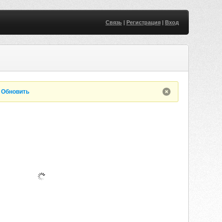
Связь
|
Регистрация
|
Вход
.
Обновить