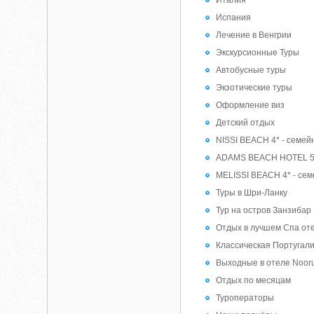
Италия
Испания
Лечение в Венгрии
Экскурсионные Туры
Автобусные туры
Экзотические туры
Оформление виз
Детский отдых
NISSI BEACH 4* - семей
ADAMS BEACH HOTEL 5* 
MELISSI BEACH 4* - сем
Туры в Шри-Ланку
Тур на остров Занзибар
Отдых в лучшем Спа оте
Классическая Португал
Выходные в отеле Nooru
Отдых по месяцам
Туроператоры