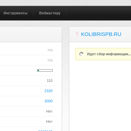
Инструменты
Вебмастеру
KOLIBRISPB.RU
n/a
Идет сбор информации..
n/a
110
2320
3000
Нет
Нет