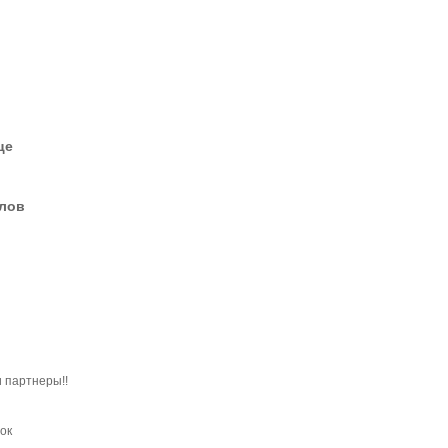
це
елов
 партнеры!!
ок