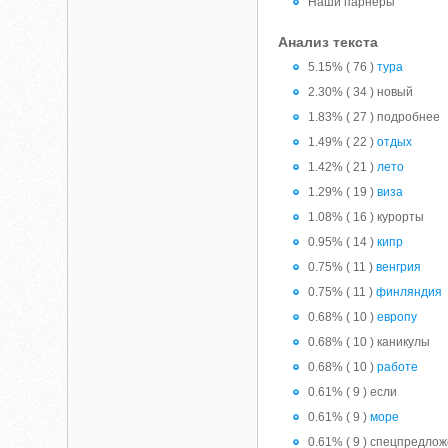
Наши парнёры
Анализ текста
5.15% ( 76 )
тура
2.30% ( 34 ) новый
1.83% ( 27 ) подробнее
1.49% ( 22 )
отдых
1.42% ( 21 )
лето
1.29% ( 19 )
виза
1.08% ( 16 ) курорты
0.95% ( 14 )
кипр
0.75% ( 11 )
венгрия
0.75% ( 11 )
финляндия
0.68% ( 10 )
европу
0.68% ( 10 ) каникулы
0.68% ( 10 )
работе
0.61% ( 9 ) если
0.61% ( 9 )
море
0.61% ( 9 ) спецпредло