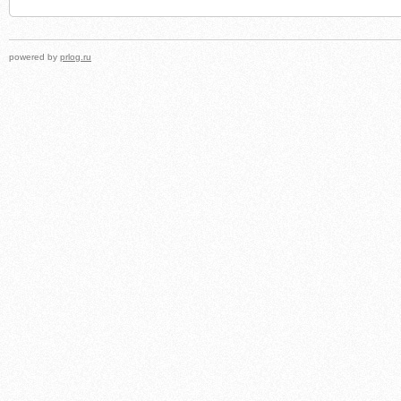
powered by
prlog.ru