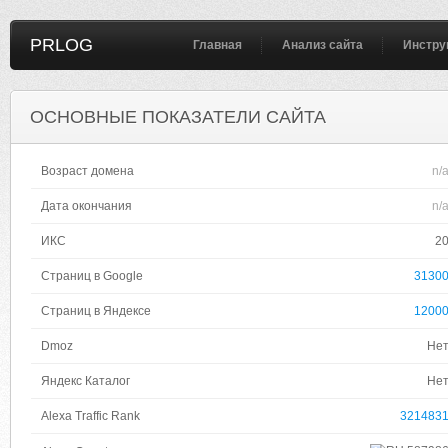
PRLOG
Главная
Анализ сайта
Инстру
ОСНОВНЫЕ ПОКАЗАТЕЛИ САЙТА
Возраст домена
n/
Дата окончания
n/
ИКС
2
Страниц в Google
3130
Страниц в Яндексе
1200
Dmoz
Не
Яндекс Каталог
Не
Alexa Traffic Rank
321483